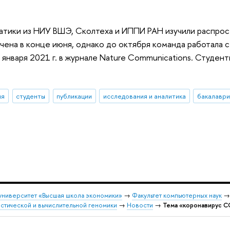
атики из НИУ ВШЭ, Сколтеха и ИППИ РАН изучили распрос
нчена в конце июня, однако до октября команда работала 
 января 2021 г. в журнале Nature Communications. Студен
ия
студенты
публикации
исследования и аналитика
бакалаври
университет «Высшая школа экономики»
→
Факультет компьютерных наук
стической и вычислительной геномики
→
Новости
→
Тема «коронавирус 