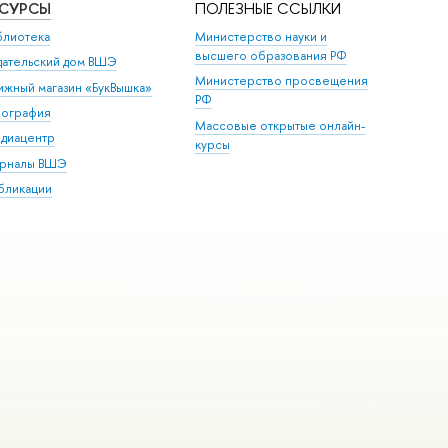
ЕСУРСЫ
ПОЛЕЗНЫЕ ССЫЛКИ
блиотека
Министерство науки и
высшего образования РФ
дательский дом ВШЭ
Министерство просвещения
ижный магазин «БукВышка»
РФ
пография
Массовые открытые онлайн-
диацентр
курсы
рналы ВШЭ
бликации