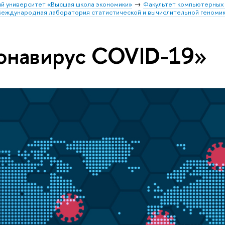
й университет «Высшая школа экономики»
Факультет компьютерных 
еждународная лаборатория статистической и вычислительной геноми
онавирус COVID-19»