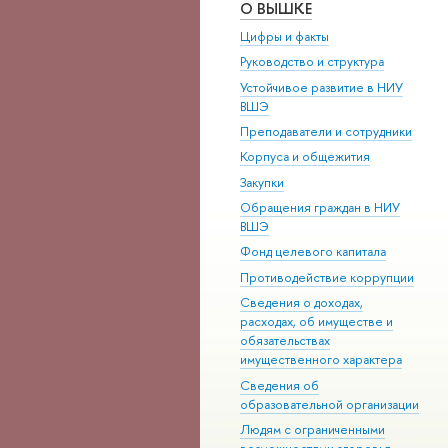
О ВЫШКЕ
Цифры и факты
Руководство и структура
Устойчивое развитие в НИУ
ВШЭ
Преподаватели и сотрудники
Корпуса и общежития
Закупки
Обращения граждан в НИУ
ВШЭ
Фонд целевого капитала
Противодействие коррупции
Сведения о доходах,
расходах, об имуществе и
обязательствах
имущественного характера
Сведения об
образовательной организации
Людям с ограниченными