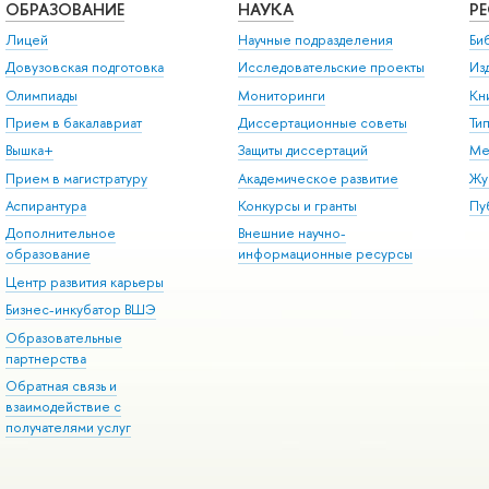
ОБРАЗОВАНИЕ
НАУКА
Р
Лицей
Научные подразделения
Би
Довузовская подготовка
Исследовательские проекты
Из
Олимпиады
Мониторинги
Кн
Прием в бакалавриат
Диссертационные советы
Ти
Вышка+
Защиты диссертаций
Ме
Прием в магистратуру
Академическое развитие
Жу
Аспирантура
Конкурсы и гранты
Пу
Дополнительное
Внешние научно-
образование
информационные ресурсы
Центр развития карьеры
Бизнес-инкубатор ВШЭ
Образовательные
партнерства
Обратная связь и
взаимодействие с
получателями услуг