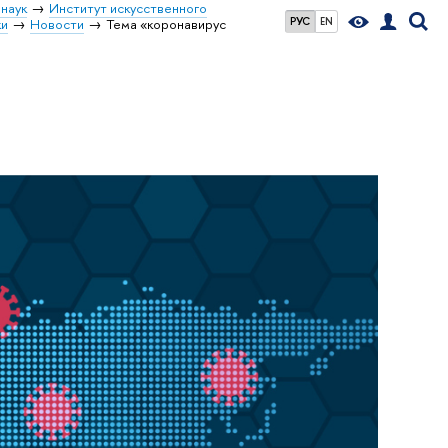
наук
Институт искусственного
РУС
EN
ки
Новости
Тема «коронавирус