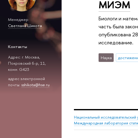
МИЭМ
Биологи и матем
Менеджер:
Светлана Шикота
часть была зако
опубликована 28
исследование.
Контакты
Адрес: г. Москва,
Наука
достижен
Покровский б-р, 11,
комн. G423
адрес электронной
почты:
sshikota@hse.ru
Национальный исследовательский 
Международная лаборатория стати