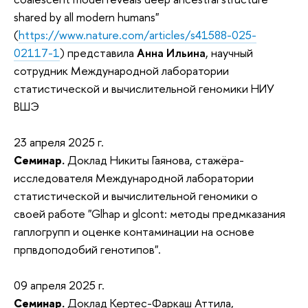
shared by all modern humans"
(
https://www.nature.com/articles/s41588-025-
02117-1
) представила
Анна Ильина
, научный
сотрудник Международной лаборатории
статистической и вычислительной геномики НИУ
ВШЭ
23 апреля 2025 г.
Семинар.
Доклад Никиты Гаянова, стажёра-
исследователя Международной лаборатории
статистической и вычислительной геномики о
своей работе "Glhap и glcont: методы предмказания
гаплогрупп и оценке контаминации на основе
прпвдоподобий генотипов".
09 апреля 2025 г.
Семинар.
Доклад Кертес-Фаркаш Аттила,