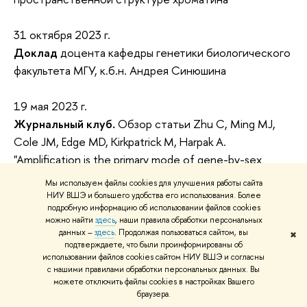
31 октября 2023 г.
Доклад
доцента кафедры генетики биологического
факультета МГУ, к.б.н. Андрея Синюшина
19 мая 2023 г.
Журнальный клуб
.
Обзор статьи Zhu C, Ming MJ,
Cole JM, Edge MD, Kirkpatrick M, Harpak A.
"Amplification is the primary mode of gene-by-sex
interaction in complex human trait"
Мы используем файлы cookies для улучшения работы сайта
(
https://pubmed.ncbi.nlm.nih.gov/37228747/
)
НИУ ВШЭ и большего удобства его использования. Более
подробную информацию об использовании файлов cookies
представил
Евгений Хомутов
стажер-
можно найти
здесь
, наши правила обработки персональных
исследователь Лаборатории геномики НИУ ВШЭ
данных –
здесь
. Продолжая пользоваться сайтом, вы
✖
подтверждаете, что были проинформированы об
использовании файлов cookies сайтом НИУ ВШЭ и согласны
21 апреля 2023 г.
с нашими правилами обработки персональных данных. Вы
можете отключить файлы cookies в настройках Вашего
Журнальный клуб
.
Обзор статьи Sengupta, D.,
браузера.
Choudhury, A., Fortes-Lima, C.
et al.
"Genetic