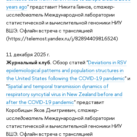
years ago
" представит Никита Гаянов, с
тажер-
исследователь
Международной лаборатории
статистической и вычислительной геномики НИУ
ВШЭ. Офлайн встреча с трансляцией
(https://telemost.yandex.ru/j/82894409816524)
11 декабря 2025 г.
Журнальный клуб
. Обзор статей "
Deviations in RSV
epidemiological patterns and population structures in
the United States following the COVID-19 pandemic
" и
"
Spatial and temporal transmission dynamics of
respiratory syncytial virus in New Zealand before and
after the COVID-19 pandemic
" представит
Коробицын Яков Дмитриевич
, с
тажер-
исследователь
Международной лаборатории
статистической и вычислительной геномики НИУ
ВШЭ. Офлайн встреча с трансляцией