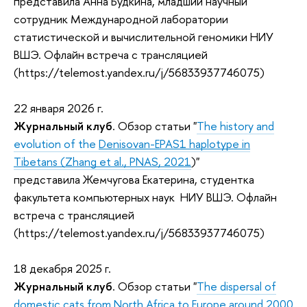
представила Анна Будкина, младший научный
сотрудник Международной лаборатории
статистической и вычислительной геномики НИУ
ВШЭ. Офлайн встреча с трансляцией
(https://telemost.yandex.ru/j/56833937746075)
22 января 2026 г.
Журнальный клуб
. Обзор статьи "
The history and
evolution of the
Denisovan-EPAS1 haplotype in
Tibetans (Zhang et al., PNAS, 2021
)
"
представила
Жемчугова Екатерина
, студентка
факультета компьютерных наук НИУ ВШЭ. Офлайн
встреча с трансляцией
(https://telemost.yandex.ru/j/56833937746075)
18 декабря 2025 г.
Журнальный клуб
. Обзор статьи "
The dispersal of
domestic cats from North Africa to Europe around 2000