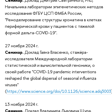
Семинар.
Доклад Дмитрия Светричного, PhD,
Начальника лаборатории эпигенетических методов
исследования ФГБУ ЦСП ФМБА России,
"Ремоделирование структуры хроматина в клетках
периферической крови у пациентов с тяжелой
формой дельта-COVID-19".
27 ноября 2024 г.
Семинар.
Доклад Гаянэ Власенко, стажёра-
исследователя Международной лаборатории
статистической и вычислительной геномики, о
своей работе "COVID-19 pandemic interventions
reshaped the global dispersal of seasonal influenza
viruses"
(
https://www.science.org/doi/10.1126/science.adq3003
13 ноября 2024 г.
Семинар.
Доклад Владимира Львовича Щура,