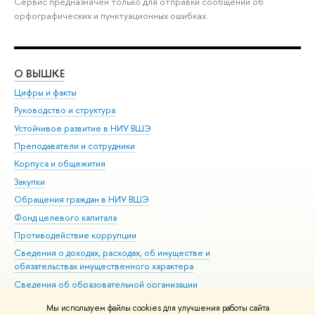
Сервис предназначен только для отправки сообщений об
орфографических и пунктуационных ошибках.
О ВЫШКЕ
ОБ
Цифры и факты
Ли
Руководство и структура
Дов
Устойчивое развитие в НИУ ВШЭ
Ол
Преподаватели и сотрудники
При
Корпуса и общежития
Вы
Закупки
При
Обращения граждан в НИУ ВШЭ
Ас
Фонд целевого капитала
До
Противодействие коррупции
Цен
Сведения о доходах, расходах, об имуществе и
Би
обязательствах имущественного характера
Об
Сведения об образовательной организации
Обр
Людям с ограниченными возможностями здоровья
Мы используем файлы cookies для улучшения работы сайта