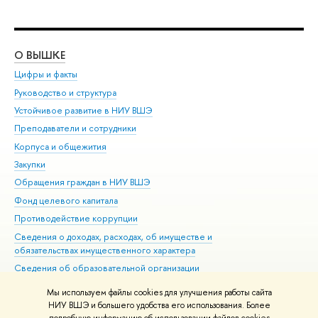
О ВЫШКЕ
ОБ
Цифры и факты
Ли
Руководство и структура
Дов
Устойчивое развитие в НИУ ВШЭ
Ол
Преподаватели и сотрудники
При
Корпуса и общежития
Вы
Закупки
При
Обращения граждан в НИУ ВШЭ
Ас
Фонд целевого капитала
До
Противодействие коррупции
Цен
Сведения о доходах, расходах, об имуществе и
Би
обязательствах имущественного характера
Об
Сведения об образовательной организации
Обр
Людям с ограниченными возможностями здоровья
Мы используем файлы cookies для улучшения работы сайта
Единая платежная страница
НИУ ВШЭ и большего удобства его использования. Более