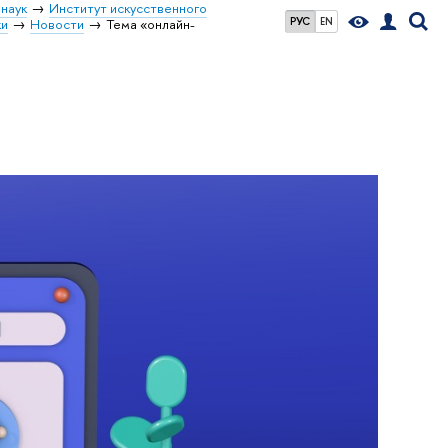
наук
Институт искусственного
РУС
EN
ки
Новости
Тема «онлайн-