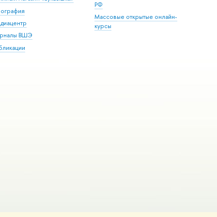
РФ
пография
Массовые открытые онлайн-
диацентр
курсы
рналы ВШЭ
бликации