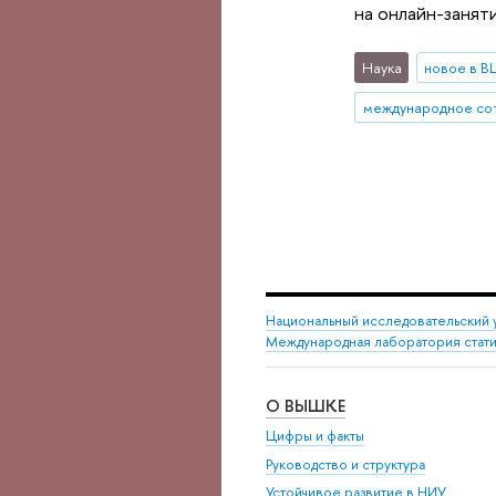
на онлайн-занят
Наука
новое в 
международное со
Национальный исследовательский 
Международная лаборатория стати
О ВЫШКЕ
Цифры и факты
Руководство и структура
Устойчивое развитие в НИУ