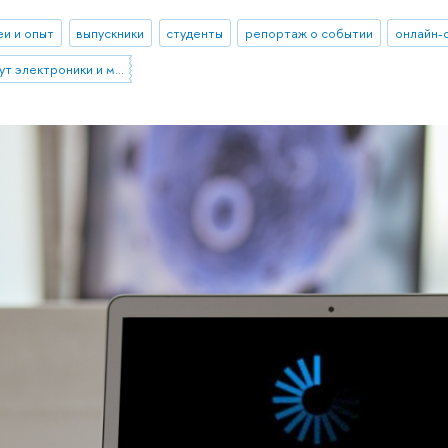
еи и опыт
выпускники
студенты
репортаж о событии
онлайн-
Московский институт электроники и математики им. А.Н. Тихонова