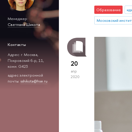
Образование
ид
Менеджер:
Светлана Шикота
Контакты
Адрес: г. Москва,
Покровский б-р, 11,
20
комн. G423
апр
адрес электронной
2020
почты:
sshikota@hse.ru