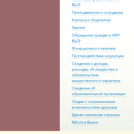
ВШЭ
Преподаватели и сотрудники
Корпуса и общежития
Закупки
Обращения граждан в НИУ
ВШЭ
Фонд целевого капитала
Противодействие коррупции
Сведения о доходах,
расходах, об имуществе и
обязательствах
имущественного характера
Сведения об
образовательной организации
Людям с ограниченными
возможностями здоровья
Единая платежная страница
Работа в Вышке