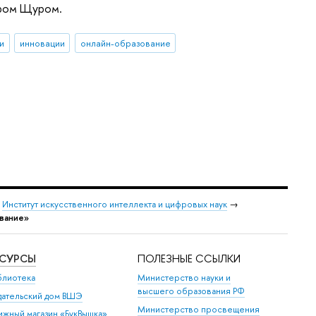
иром Щуром.
и
инновации
онлайн-образование
→
Институт искусственного интеллекта и цифровых наук
→
вание»
ЕСУРСЫ
ПОЛЕЗНЫЕ ССЫЛКИ
блиотека
Министерство науки и
высшего образования РФ
дательский дом ВШЭ
Министерство просвещения
ижный магазин «БукВышка»