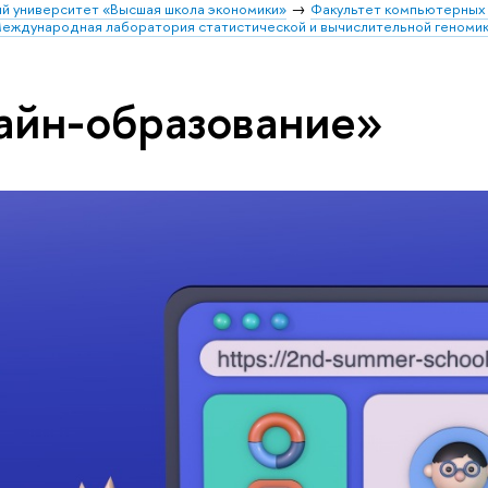
й университет «Высшая школа экономики»
Факультет компьютерных 
еждународная лаборатория статистической и вычислительной геноми
айн-образование»