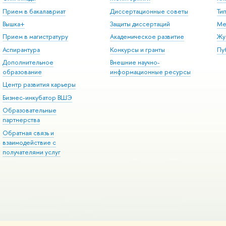
Прием в бакалавриат
Диссертационные советы
Ти
Вышка+
Защиты диссертаций
Ме
Прием в магистратуру
Академическое развитие
Жу
Аспирантура
Конкурсы и гранты
Пу
Дополнительное
Внешние научно-
образование
информационные ресурсы
Центр развития карьеры
Бизнес-инкубатор ВШЭ
Образовательные
партнерства
Обратная связь и
взаимодействие с
получателями услуг