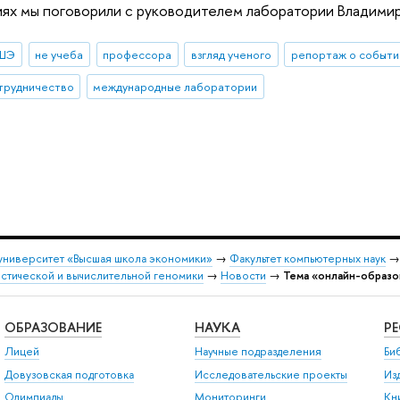
иях мы поговорили с руководителем лаборатории Владим
ВШЭ
не учеба
профессора
взгляд ученого
репортаж о событи
трудничество
международные лаборатории
университет «Высшая школа экономики»
→
Факультет компьютерных наук
стической и вычислительной геномики
→
Новости
→
Тема «онлайн-образо
ОБРАЗОВАНИЕ
НАУКА
Р
Лицей
Научные подразделения
Би
Довузовская подготовка
Исследовательские проекты
Из
Олимпиады
Мониторинги
Кн