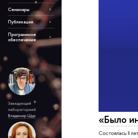
Семинары
Публикации
Программное
обеспечение
Заведующий
лабораторией:
«Было и
Владимир Щур
Состоялась II л