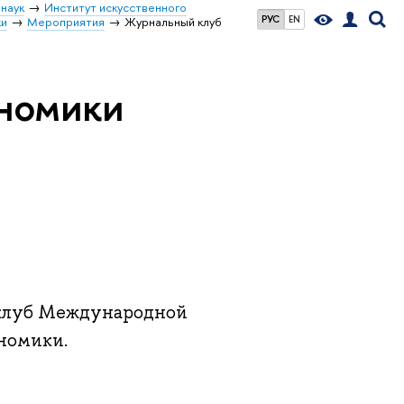
наук
Институт искусственного
РУС
EN
ки
Мероприятия
Журнальный клуб
номики
й клуб Международной
номики.