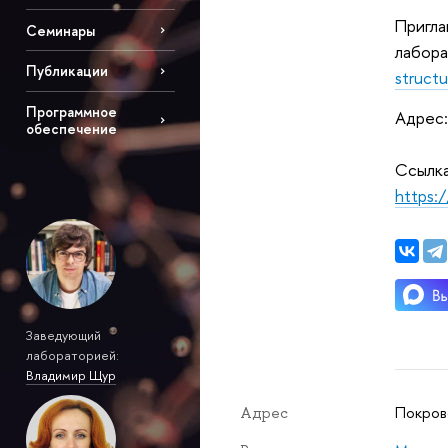
Пригла
Семинары
лабора
Публикации
structu
Программное
Адрес:
обеспечение
Ссылка
https:
Заведующий
лабораторией:
Владимир Щур
Покровс
Адрес