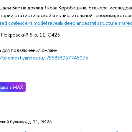
шаем Вас на доклад
Якова
Коробицына, стажера-исследов
тории статистической и вычислительной геномики, которы
red coalescent model reveals deep ancestral structure share
 Покровский б-р, 11, G423
 для подключения онлайн:
//telemost.yandex.ru/j/56833937746075
кий бульвар, д. 11, G423