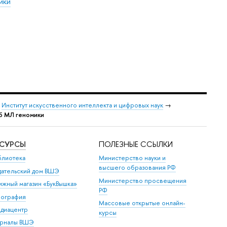
ики
→
Институт искусственного интеллекта и цифровых наук
→
б МЛ геномики
ЕСУРСЫ
ПОЛЕЗНЫЕ ССЫЛКИ
блиотека
Министерство науки и
высшего образования РФ
дательский дом ВШЭ
Министерство просвещения
ижный магазин «БукВышка»
РФ
пография
Массовые открытые онлайн-
диацентр
курсы
рналы ВШЭ