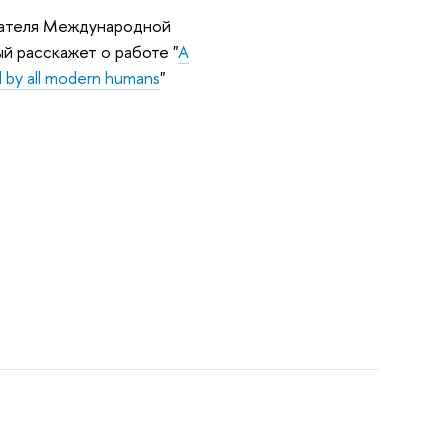
ателя Международной
й расскажет о работе "
A
d by all modern humans
"