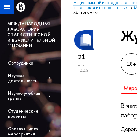
Национальный исследовательски
интеллекта и цифровых наук
М
МЛ геномики
МЕЖДУНАРОДНАЯ
ЛАБОРАТОРИЯ
Жу
СТАТИСТИЧЕСКОЙ
И ВЫЧИСЛИТЕЛЬНОЙ
ГЕНОМИКИ
21
Сотрудники
18+
мая
14:40
Научная
деятельность
Меро
Научно учебная
группа
В че
Студенческие
лабо
проекты
Дороги
Состоявшиеся
мероприятия