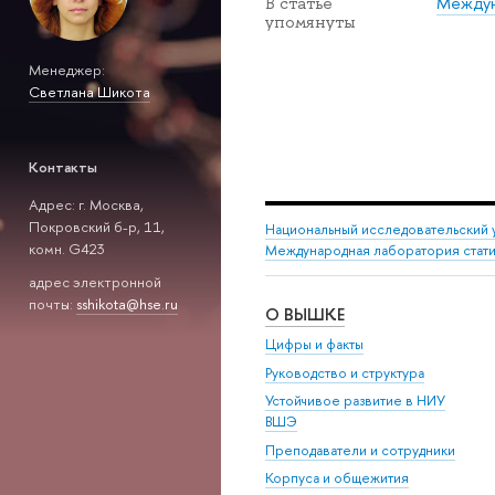
Междун
В статье
упомянуты
Менеджер:
Светлана Шикота
Контакты
Адрес: г. Москва,
Покровский б-р, 11,
Национальный исследовательский 
комн. G423
Международная лаборатория стати
адрес электронной
почты:
sshikota@hse.ru
О ВЫШКЕ
Цифры и факты
Руководство и структура
Устойчивое развитие в НИУ
ВШЭ
Преподаватели и сотрудники
Корпуса и общежития